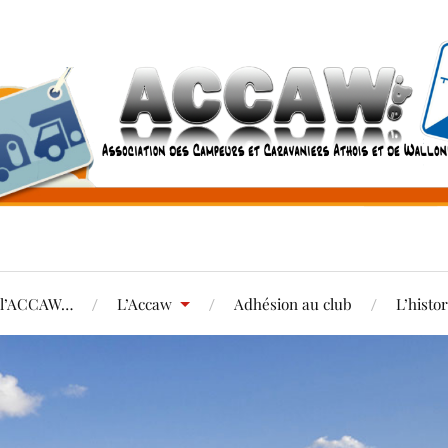
e l’ACCAW…
L’Accaw
Adhésion au club
L’histo