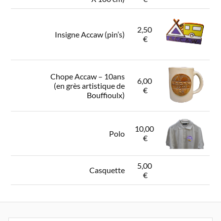
2,50
Insigne Accaw (pin’s)
€
Chope Accaw – 10ans
6,00
(en grès artistique de
€
Bouffioulx)
10,00
Polo
€
5,00
Casquette
€