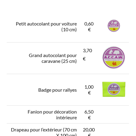
Petit autocolant pour voiture
0,60
(10 cm)
€
3,70
Grand autocolant pour
€
caravane (25 cm)
1,00
Badge pour rallyes
€
Fanion pour décoration
6,50
intérieure
€
Drapeau pour l’extérieur (70 cm
20,00
X 100 cm)
€