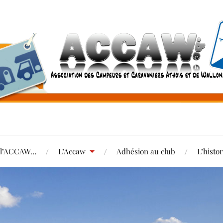
e l’ACCAW…
L’Accaw
Adhésion au club
L’histo