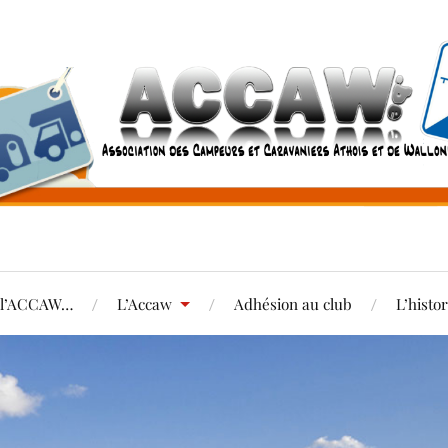
e l’ACCAW…
L’Accaw
Adhésion au club
L’histo