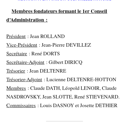
Membres fondateurs formant le 1er Conseil
d’Administration :
Président
: Jean ROLLAND
Vice-Président
: Jean-Pierre DEVILLEZ
Secrétaire
: René DORTS
Secrétaire-Adjoint
: Gilbert DIRICQ
Trésorier
: Jean DELTENRE
Trésorier-Adjoint
: Lucienne DELTENRE-HOTTON
Membres
: Claude DATH, Léopold LENOIR, Claude
NASDROVSKY, Jean SLOTTE, René STIEVENARD.
Commissaires
: Louis DASNOY et Josette DETHIER