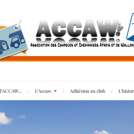
e l’ACCAW…
L’Accaw
Adhésion au club
L’histo