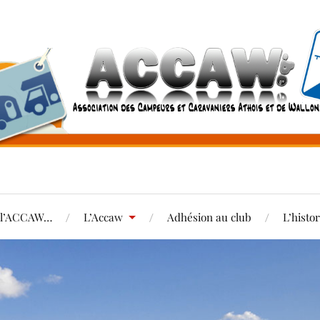
e l’ACCAW…
L’Accaw
Adhésion au club
L’histo